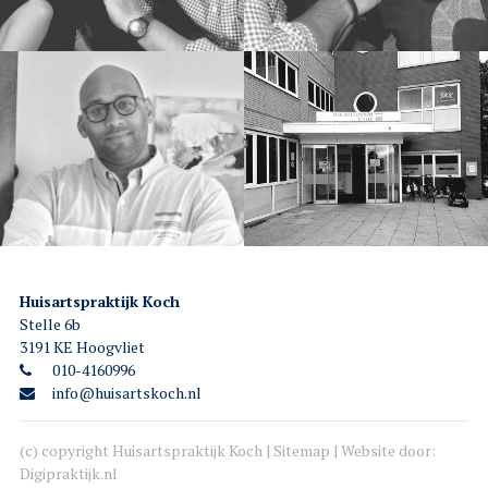
Huisartspraktijk Koch
Stelle 6b
3191 KE Hoogvliet
010-4160996
info@huisartskoch.nl
(c) copyright Huisartspraktijk Koch |
Sitemap
| Website door:
Digipraktijk.nl