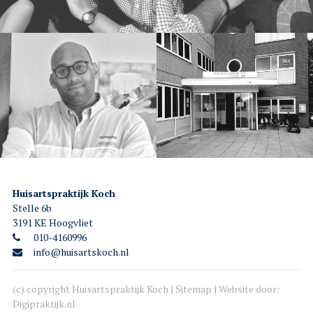
Huisartspraktijk Koch
Stelle 6b
3191 KE Hoogvliet
010-4160996
info@huisartskoch.nl
(c) copyright Huisartspraktijk Koch |
Sitemap
| Website door:
Digipraktijk.nl