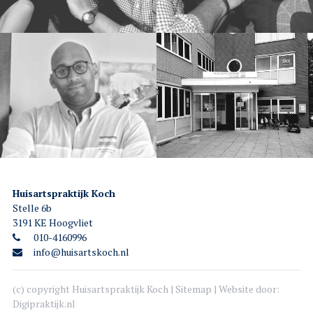
Huisartspraktijk Koch
Stelle 6b
3191 KE Hoogvliet
010-4160996
info@huisartskoch.nl
(c) copyright Huisartspraktijk Koch |
Sitemap
| Website door:
Digipraktijk.nl