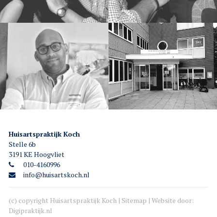
Huisartspraktijk Koch
Stelle 6b
3191 KE Hoogvliet
010-4160996
info@huisartskoch.nl
(c) copyright Huisartspraktijk Koch |
Sitemap
| Website door:
Digipraktijk.nl